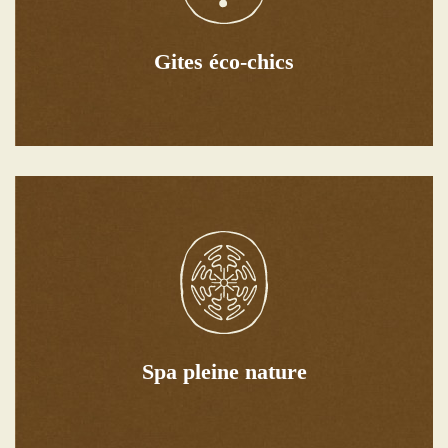
entre mer et montagne, au cœur du pays Catalan.
Découvrez le Mas Caners, votre refuge idéal niché
Gites éco-chics
Gîtes éco-chics
Découvrir
luxuriante, parfaite pour lâcher prise et se ressourcer.
Une oasis de bien-être absolu dans un écrin de verdure
Spa pleine nature
Spa Pleine Nature