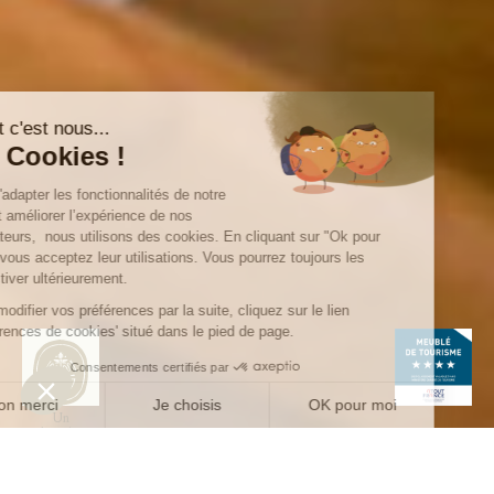
Un
domaine
Eco-
responsable