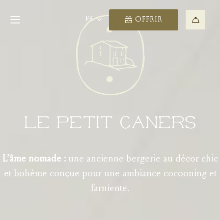
FR
OFFRIR
Le Petit Caners
L’âme nomade :
une ancienne bergerie au décor chic
et bohème conçue pour une ambiance cocooning et
farniente.